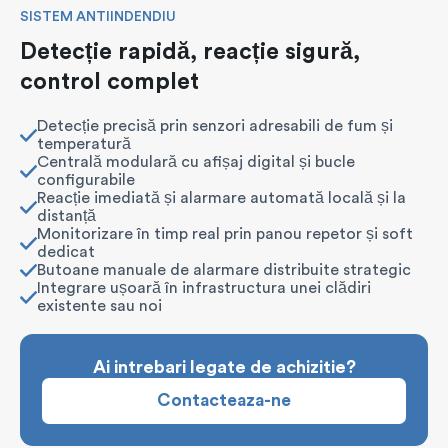
SISTEM ANTIINDENDIU
Detecție rapidă, reacție sigură,
control complet
Detecție precisă prin senzori adresabili de fum și
temperatură
Centrală modulară cu afișaj digital și bucle
configurabile
Reacție imediată și alarmare automată locală și la
distanță
Monitorizare în timp real prin panou repetor și soft
dedicat
Butoane manuale de alarmare distribuite strategic
Integrare ușoară în infrastructura unei clădiri
existente sau noi
Ai intrebari legate de achizitie?
Contacteaza-ne